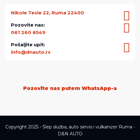
Nikole Tesle 22, Ruma 22400
Pozovite nas:
061 260 8549
Pošaljite upit:
info@dnauto.rs
Pozovite nas putem WhatsApp-a
Copyright 2025 - Šlep služba, auto servis i vulkanizer Ruma -
D&N AUTO