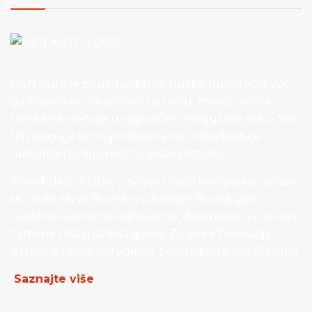
D&N Auto je pouzdana šlep služba Ruma koja već
godinama pruža pomoć na putu, prevoz vozila i
hitne intervencije u najkraćem mogućem roku. Naš
tim reaguje brzo, profesionalno i obezbeđuje
maksimalnu sigurnost u svakoj situaciji.
Pored šlep službe, u sklopu naše kompanije nalaze
se i auto servis Ruma i vulkanizer Ruma, gde
nudimo kvalitetno održavanje, dijagnostiku i usluge
zamene i balansiranja guma. Za više informacija i
detalje o našim uslugama, posetite stranicu O nama.
[
Saznajte više
]