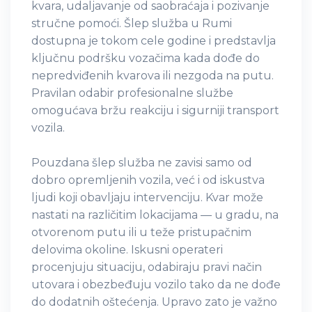
kvara, udaljavanje od saobraćaja i pozivanje
stručne pomoći. Šlep služba u Rumi
dostupna je tokom cele godine i predstavlja
ključnu podršku vozačima kada dođe do
nepredviđenih kvarova ili nezgoda na putu.
Pravilan odabir profesionalne službe
omogućava bržu reakciju i sigurniji transport
vozila.
Pouzdana šlep služba ne zavisi samo od
dobro opremljenih vozila, već i od iskustva
ljudi koji obavljaju intervenciju. Kvar može
nastati na različitim lokacijama — u gradu, na
otvorenom putu ili u teže pristupačnim
delovima okoline. Iskusni operateri
procenjuju situaciju, odabiraju pravi način
utovara i obezbeđuju vozilo tako da ne dođe
do dodatnih oštećenja. Upravo zato je važno