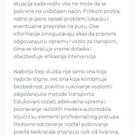
situacija kada vozilo više ne može da se
pokrene na uobičajen način. Prilikom poziva,
važno je jasno opisati problem, lokaciju i
eventualne prepreke na putu. Ove
informacije omogućavaju ekipi da pripremi
odgovarajuću opremu i vozilo za transport,
čime se skraćuje vreme dolaska i
obezbeđuje efikasnija intervencija.
Najbolja šlep služba nije samo ona koja
najbrže stigne, već ona koja kombinuje
bezbednost, pravilno rukovanje vozilom i
odgovarajuće metode transporta.
Edukovani vozači, adekvatna oprema i
poznavanje različitih modela automobila
ključni su elementi profesionalnog pristupa.
Redovno održavanje vozila i poštovanje
pravila saobraćaja smanjuju rizik od kvarova,