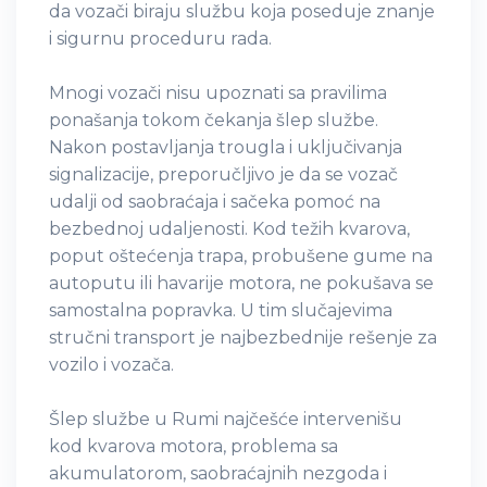
da vozači biraju službu koja poseduje znanje
i sigurnu proceduru rada.
Mnogi vozači nisu upoznati sa pravilima
ponašanja tokom čekanja šlep službe.
Nakon postavljanja trougla i uključivanja
signalizacije, preporučljivo je da se vozač
udalji od saobraćaja i sačeka pomoć na
bezbednoj udaljenosti. Kod težih kvarova,
poput oštećenja trapa, probušene gume na
autoputu ili havarije motora, ne pokušava se
samostalna popravka. U tim slučajevima
stručni transport je najbezbednije rešenje za
vozilo i vozača.
Šlep službe u Rumi najčešće intervenišu
kod kvarova motora, problema sa
akumulatorom, saobraćajnih nezgoda i