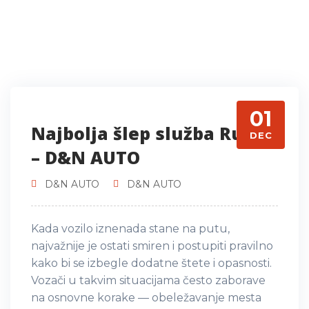
01
Najbolja šlep služba Ruma
DEC
– D&N AUTO
D&N AUTO
D&N AUTO
Kada vozilo iznenada stane na putu,
najvažnije je ostati smiren i postupiti pravilno
kako bi se izbegle dodatne štete i opasnosti.
Vozači u takvim situacijama često zaborave
na osnovne korake — obeležavanje mesta