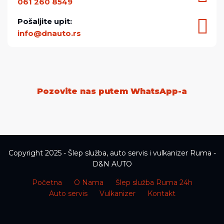
061 260 8549
Pošaljite upit:
info@dnauto.rs
Pozovite nas putem WhatsApp-a
Copyright 2025 - Šlep služba, auto servis i vulkanizer Ruma -
D&N AUTO
Početna
O Nama
Šlep služba Ruma 24h
Auto servis
Vulkanizer
Kontakt