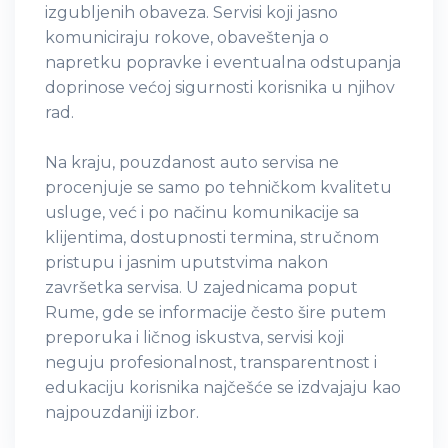
izgubljenih obaveza. Servisi koji jasno
komuniciraju rokove, obaveštenja o
napretku popravke i eventualna odstupanja
doprinose većoj sigurnosti korisnika u njihov
rad.
Na kraju, pouzdanost auto servisa ne
procenjuje se samo po tehničkom kvalitetu
usluge, već i po načinu komunikacije sa
klijentima, dostupnosti termina, stručnom
pristupu i jasnim uputstvima nakon
završetka servisa. U zajednicama poput
Rume, gde se informacije često šire putem
preporuka i ličnog iskustva, servisi koji
neguju profesionalnost, transparentnost i
edukaciju korisnika najčešće se izdvajaju kao
najpouzdaniji izbor.