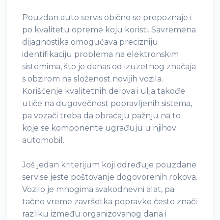
Pouzdan auto servis obično se prepoznaje i
po kvalitetu opreme koju koristi. Savremena
dijagnostika omogućava precizniju
identifikaciju problema na elektronskim
sistemima, što je danas od izuzetnog značaja
s obzirom na složenost novijih vozila.
Korišćenje kvalitetnih delova i ulja takođe
utiče na dugovečnost popravljenih sistema,
pa vozači treba da obraćaju pažnju na to
koje se komponente ugrađuju u njihov
automobil.
Još jedan kriterijum koji određuje pouzdane
servise jeste poštovanje dogovorenih rokova.
Vozilo je mnogima svakodnevni alat, pa
tačno vreme završetka popravke često znači
razliku između organizovanog dana i