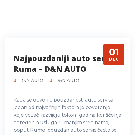
01
Najpouzdaniji auto servis
DEC
Ruma – D&N AUTO
D&N AUTO
D&N AUTO
Kada se govori o pouzdanosti auto servisa,
jedan od najvažnijih faktora je poverenje
koje vozači razvijaju tokom godina korišćenja
određenih usluga. U manjim sredinama,
poput Rume, pouzdan auto servis često se