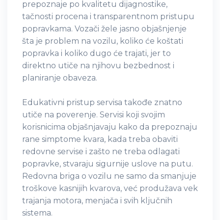
prepoznaje po kvalitetu dijagnostike,
tačnosti procena i transparentnom pristupu
popravkama. Vozači žele jasno objašnjenje
šta je problem na vozilu, koliko će koštati
popravka i koliko dugo će trajati, jer to
direktno utiče na njihovu bezbednost i
planiranje obaveza.
Edukativni pristup servisa takođe znatno
utiče na poverenje. Servisi koji svojim
korisnicima objašnjavaju kako da prepoznaju
rane simptome kvara, kada treba obaviti
redovne servise i zašto ne treba odlagati
popravke, stvaraju sigurnije uslove na putu.
Redovna briga o vozilu ne samo da smanjuje
troškove kasnijih kvarova, već produžava vek
trajanja motora, menjača i svih ključnih
sistema.