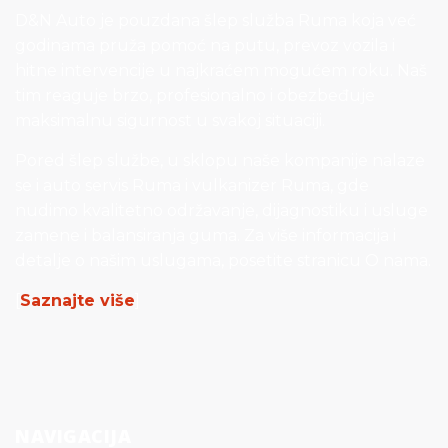
D&N Auto je pouzdana šlep služba Ruma koja već
godinama pruža pomoć na putu, prevoz vozila i
hitne intervencije u najkraćem mogućem roku. Naš
tim reaguje brzo, profesionalno i obezbeđuje
maksimalnu sigurnost u svakoj situaciji.
Pored šlep službe, u sklopu naše kompanije nalaze
se i auto servis Ruma i vulkanizer Ruma, gde
nudimo kvalitetno održavanje, dijagnostiku i usluge
zamene i balansiranja guma. Za više informacija i
detalje o našim uslugama, posetite stranicu O nama.
[
Saznajte više
]
NAVIGACIJA