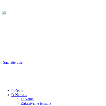
Ukratko
D&N Auto je pouzdana šlep služba Ruma koja već godinama pruža
pomoć na putu, prevoz vozila i hitne intervencije u najkraćem
mogućem roku. Naš tim reaguje brzo, profesionalno i obezbeđuje
maksimalnu sigurnost u svakoj situaciji.
Pored šlep službe, u sklopu naše kompanije nalaze se i auto servis
Ruma i vulkanizer Ruma, gde nudimo kvalitetno održavanje,
dijagnostiku i usluge zamene i balansiranja guma. Za više
informacija i detalje o našim uslugama, posetite stranicu O nama.
[
Saznajte više
]
Navigacija
Početna
O Nama ↓
O Nama
Zakazivanje termina