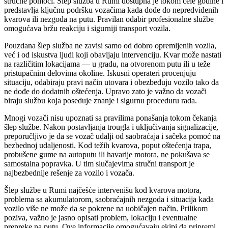
stručne pomoći. Šlep služba u Rumi dostupna je tokom cele godine i
predstavlja ključnu podršku vozačima kada dođe do nepredviđenih
kvarova ili nezgoda na putu. Pravilan odabir profesionalne službe
omogućava bržu reakciju i sigurniji transport vozila.
Pouzdana šlep služba ne zavisi samo od dobro opremljenih vozila,
već i od iskustva ljudi koji obavljaju intervenciju. Kvar može nastati
na različitim lokacijama — u gradu, na otvorenom putu ili u teže
pristupačnim delovima okoline. Iskusni operateri procenjuju
situaciju, odabiraju pravi način utovara i obezbeđuju vozilo tako da
ne dođe do dodatnih oštećenja. Upravo zato je važno da vozači
biraju službu koja poseduje znanje i sigurnu proceduru rada.
Mnogi vozači nisu upoznati sa pravilima ponašanja tokom čekanja
šlep službe. Nakon postavljanja trougla i uključivanja signalizacije,
preporučljivo je da se vozač udalji od saobraćaja i sačeka pomoć na
bezbednoj udaljenosti. Kod težih kvarova, poput oštećenja trapa,
probušene gume na autoputu ili havarije motora, ne pokušava se
samostalna popravka. U tim slučajevima stručni transport je
najbezbednije rešenje za vozilo i vozača.
Šlep službe u Rumi najčešće intervenišu kod kvarova motora,
problema sa akumulatorom, saobraćajnih nezgoda i situacija kada
vozilo više ne može da se pokrene na uobičajen način. Prilikom
poziva, važno je jasno opisati problem, lokaciju i eventualne
prepreke na putu. Ove informacije omogućavaju ekipi da pripremi