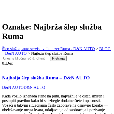
Oznake: Najbrža šlep služba
Ruma
Šlep služba, auto servis i vulkanizer Ruma - D&N AUTO
>
BLOG
– D&N AUTO
>
Najbrža šlep služba Ruma
Search
Pretraga
for:
01
Dec
Najbolja šlep služba Ruma – D&N AUTO
D&N AUTO
D&N AUTO
Kada vozilo iznenada stane na putu, najvažnije je ostati smiren i
postupiti pravilno kako bi se izbegle dodatne štete i opasnosti.
Vozači u takvim situacijama često zaborave na osnovne korake —
obeležavanje mesta kvara, udaljavanje od saobraćaja i pozivanje