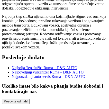
odgovarajuću opremu i vozilo za transport, čime se skraćuje vreme
dolaska i obezbeđuje efikasnija intervencija.
Najbolja šlep služba nije samo ona koja najbrže stigne, već ona koja
kombinuje bezbednost, pravilno rukovanje vozilom i odgovarajuće
metode transporta. Edukovani vozači, adekvatna oprema i
poznavanje različitih modela automobila ključni su elementi
profesionalnog pristupa. Redovno održavanje vozila i poštovanje
pravila saobraćaja smanjuju rizik od kvarova, ali u trenutku kada do
njih ipak dođe, kvalitetna šlep služba predstavlja nezamenjivu
podršku svakom vozaču.
Poslednje dodato
Najbolja šlep služba Ruma – D&N AUTO
Najpovoljniji vulkanizer Ruma – D&N AUTO
Najpouzdaniji auto servis Ruma – D&N AUTO
Ukoliko imate bilo kakva pitanja budite slobodni i
kontaktirajte nas.
Pozovite odmah!