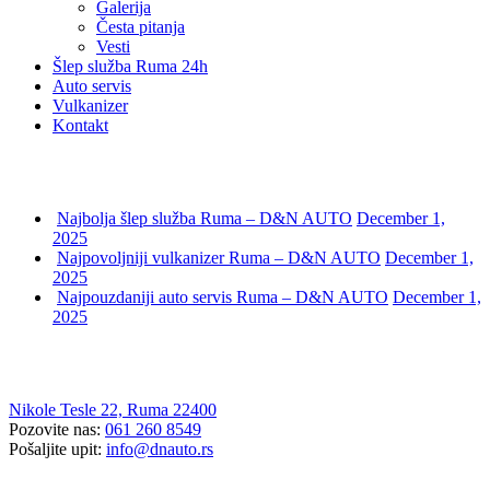
Galerija
Česta pitanja
Vesti
Šlep služba Ruma 24h
Auto servis
Vulkanizer
Kontakt
Poslednje dodati članci
Najbolja šlep služba Ruma – D&N AUTO
December 1,
2025
Najpovoljniji vulkanizer Ruma – D&N AUTO
December 1,
2025
Najpouzdaniji auto servis Ruma – D&N AUTO
December 1,
2025
D & N AUTO
Nikole Tesle 22, Ruma 22400
Pozovite nas:
061 260 8549
Pošaljite upit:
info@dnauto.rs