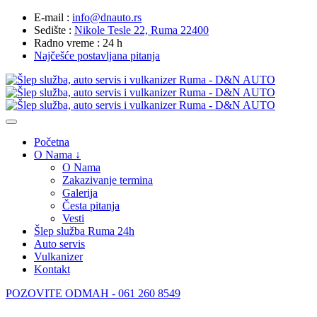
Skip
E-mail :
info@dnauto.rs
to
Sedište :
Nikole Tesle 22, Ruma 22400
content
Radno vreme : 24 h
Najčešće postavljana pitanja
Početna
O Nama ↓
O Nama
Zakazivanje termina
Galerija
Česta pitanja
Vesti
Šlep služba Ruma 24h
Auto servis
Vulkanizer
Kontakt
POZOVITE ODMAH -
061 260 8549