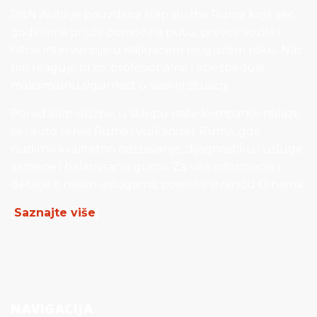
D&N Auto je pouzdana šlep služba Ruma koja već
godinama pruža pomoć na putu, prevoz vozila i
hitne intervencije u najkraćem mogućem roku. Naš
tim reaguje brzo, profesionalno i obezbeđuje
maksimalnu sigurnost u svakoj situaciji.
Pored šlep službe, u sklopu naše kompanije nalaze
se i auto servis Ruma i vulkanizer Ruma, gde
nudimo kvalitetno održavanje, dijagnostiku i usluge
zamene i balansiranja guma. Za više informacija i
detalje o našim uslugama, posetite stranicu O nama.
[
Saznajte više
]
NAVIGACIJA