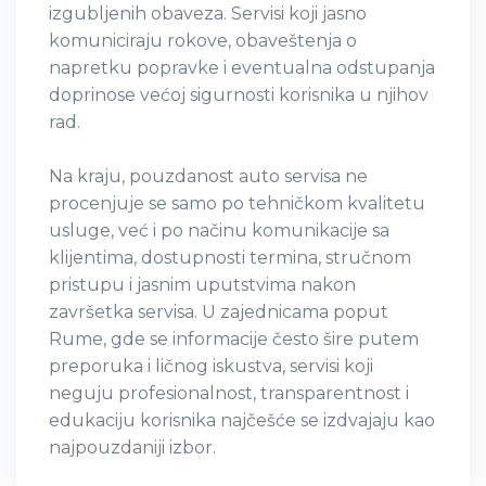
izgubljenih obaveza. Servisi koji jasno
komuniciraju rokove, obaveštenja o
napretku popravke i eventualna odstupanja
doprinose većoj sigurnosti korisnika u njihov
rad.
Na kraju, pouzdanost auto servisa ne
procenjuje se samo po tehničkom kvalitetu
usluge, već i po načinu komunikacije sa
klijentima, dostupnosti termina, stručnom
pristupu i jasnim uputstvima nakon
završetka servisa. U zajednicama poput
Rume, gde se informacije često šire putem
preporuka i ličnog iskustva, servisi koji
neguju profesionalnost, transparentnost i
edukaciju korisnika najčešće se izdvajaju kao
najpouzdaniji izbor.