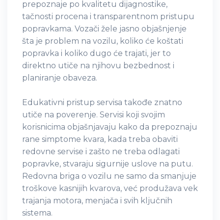
prepoznaje po kvalitetu dijagnostike,
tačnosti procena i transparentnom pristupu
popravkama. Vozači žele jasno objašnjenje
šta je problem na vozilu, koliko će koštati
popravka i koliko dugo će trajati, jer to
direktno utiče na njihovu bezbednost i
planiranje obaveza.
Edukativni pristup servisa takođe znatno
utiče na poverenje. Servisi koji svojim
korisnicima objašnjavaju kako da prepoznaju
rane simptome kvara, kada treba obaviti
redovne servise i zašto ne treba odlagati
popravke, stvaraju sigurnije uslove na putu.
Redovna briga o vozilu ne samo da smanjuje
troškove kasnijih kvarova, već produžava vek
trajanja motora, menjača i svih ključnih
sistema.