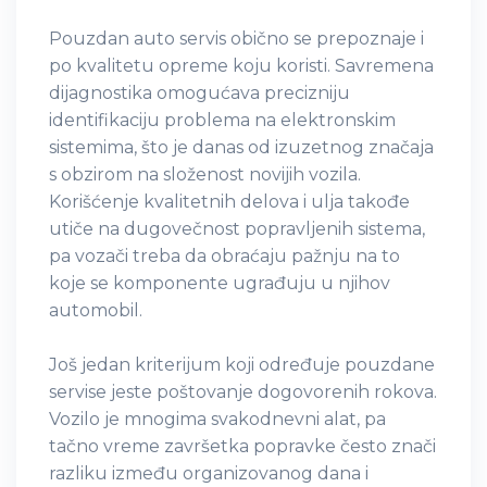
Pouzdan auto servis obično se prepoznaje i
po kvalitetu opreme koju koristi. Savremena
dijagnostika omogućava precizniju
identifikaciju problema na elektronskim
sistemima, što je danas od izuzetnog značaja
s obzirom na složenost novijih vozila.
Korišćenje kvalitetnih delova i ulja takođe
utiče na dugovečnost popravljenih sistema,
pa vozači treba da obraćaju pažnju na to
koje se komponente ugrađuju u njihov
automobil.
Još jedan kriterijum koji određuje pouzdane
servise jeste poštovanje dogovorenih rokova.
Vozilo je mnogima svakodnevni alat, pa
tačno vreme završetka popravke često znači
razliku između organizovanog dana i