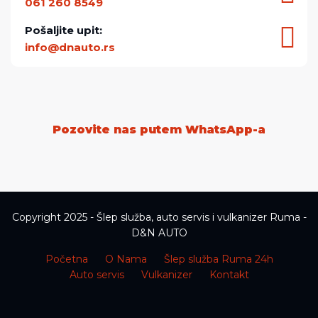
061 260 8549
Pošaljite upit:
info@dnauto.rs
Pozovite nas putem WhatsApp-a
Copyright 2025 - Šlep služba, auto servis i vulkanizer Ruma -
D&N AUTO
Početna
O Nama
Šlep služba Ruma 24h
Auto servis
Vulkanizer
Kontakt