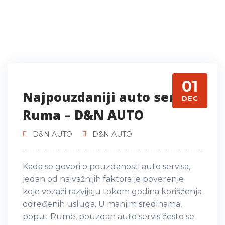
01
Najpouzdaniji auto servis
DEC
Ruma – D&N AUTO
D&N AUTO
D&N AUTO
Kada se govori o pouzdanosti auto servisa,
jedan od najvažnijih faktora je poverenje
koje vozači razvijaju tokom godina korišćenja
određenih usluga. U manjim sredinama,
poput Rume, pouzdan auto servis često se