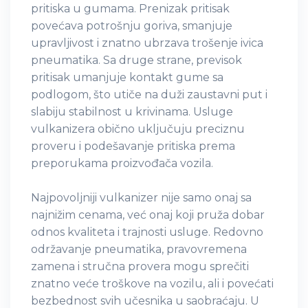
pritiska u gumama. Prenizak pritisak
povećava potrošnju goriva, smanjuje
upravljivost i znatno ubrzava trošenje ivica
pneumatika. Sa druge strane, previsok
pritisak umanjuje kontakt gume sa
podlogom, što utiče na duži zaustavni put i
slabiju stabilnost u krivinama. Usluge
vulkanizera obično uključuju preciznu
proveru i podešavanje pritiska prema
preporukama proizvođača vozila.
Najpovoljniji vulkanizer nije samo onaj sa
najnižim cenama, već onaj koji pruža dobar
odnos kvaliteta i trajnosti usluge. Redovno
održavanje pneumatika, pravovremena
zamena i stručna provera mogu sprečiti
znatno veće troškove na vozilu, ali i povećati
bezbednost svih učesnika u saobraćaju. U