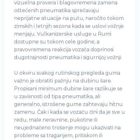
vizuelna provera i blagovremena zamena
oštećenih pneumatika sprečavaju
neprijatne situacije na putu, naročito tokom
zimskih i letnjih sezona kada se uslovi vožnje
menjaju. Vulkanizerske usluge u Rumi
dostupne su tokom cele godine, a
pravovremena reakcija vozača doprinosi
dugotrajnosti pneumatika i sigurnijoj vožnji.
U okviru svakog rutinskog pregleda guma
važno je obratiti pažnju na dubinu šare.
Propisani minimum dubine šare razlikuje se
u zavisnosti od tipa pneumatika, ali
generalno, istrošene gume zahtevaju hitnu
zamenu. Čak i kada se vozaču čini da je sve u
redu, male neravnine, pukotine ili
neujednačeno trošenje mogu ukazivati na
probleme sa traganjem, pritiskom ili