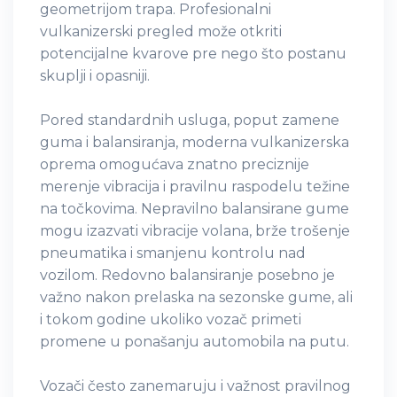
geometrijom trapa. Profesionalni
vulkanizerski pregled može otkriti
potencijalne kvarove pre nego što postanu
skuplji i opasniji.
Pored standardnih usluga, poput zamene
guma i balansiranja, moderna vulkanizerska
oprema omogućava znatno preciznije
merenje vibracija i pravilnu raspodelu težine
na točkovima. Nepravilno balansirane gume
mogu izazvati vibracije volana, brže trošenje
pneumatika i smanjenu kontrolu nad
vozilom. Redovno balansiranje posebno je
važno nakon prelaska na sezonske gume, ali
i tokom godine ukoliko vozač primeti
promene u ponašanju automobila na putu.
Vozači često zanemaruju i važnost pravilnog