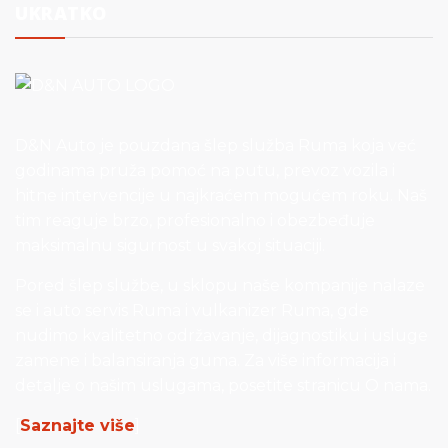
UKRATKO
D&N Auto je pouzdana šlep služba Ruma koja već
godinama pruža pomoć na putu, prevoz vozila i
hitne intervencije u najkraćem mogućem roku. Naš
tim reaguje brzo, profesionalno i obezbeđuje
maksimalnu sigurnost u svakoj situaciji.
Pored šlep službe, u sklopu naše kompanije nalaze
se i auto servis Ruma i vulkanizer Ruma, gde
nudimo kvalitetno održavanje, dijagnostiku i usluge
zamene i balansiranja guma. Za više informacija i
detalje o našim uslugama, posetite stranicu O nama.
[
Saznajte više
]