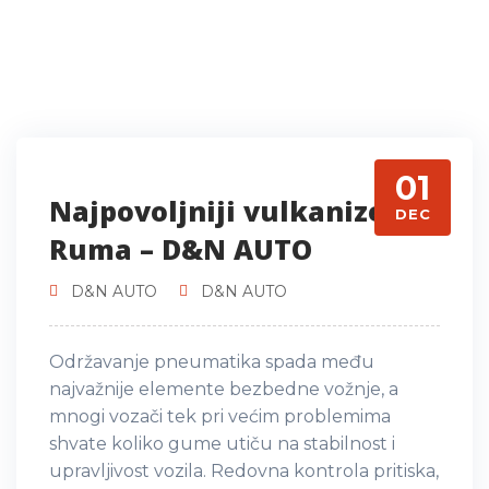
01
Najpovoljniji vulkanizer
DEC
Ruma – D&N AUTO
D&N AUTO
D&N AUTO
Održavanje pneumatika spada među
najvažnije elemente bezbedne vožnje, a
mnogi vozači tek pri većim problemima
shvate koliko gume utiču na stabilnost i
upravljivost vozila. Redovna kontrola pritiska,